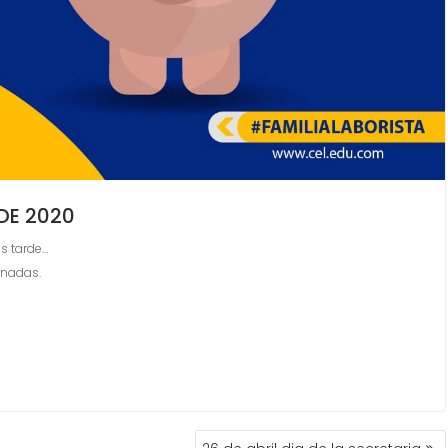
DE 2020
s tarde…
rnadas.