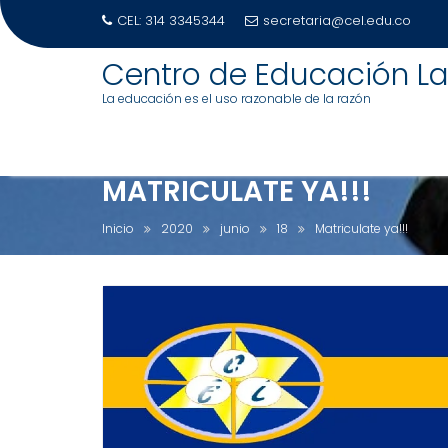
CEL: 314 3345344
secretaria@cel.edu.co
S
Centro de Educación La
a
La educación es el uso razonable de la razón
l
t
a
r
MATRICULATE YA!!!
a
l
Inicio
2020
junio
18
Matriculate ya!!!
c
o
n
t
e
n
i
d
o