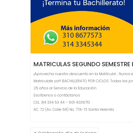
MATRICULAS SEGUNDO SEMESTRE 
¡Aprovecha nuestro descuento en la Matrícula!… Nunca e
Matriculate ya!!! BACHILLERATO POR CICLOS. Todas las jo
25 años al Servicio de la Educación
Escríbenos o contáctanos
CEL: 314 334 53 44 – 601-6336713
AC. 72 (Av. Calle 68) No. 77A-73 Santa Helenita