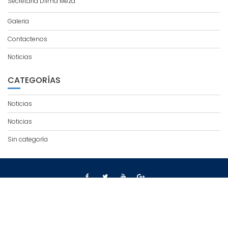
Secretaria Dilma Meza
Galeria
Contactenos
Noticias
CATEGORÍAS
Noticias
Noticias
Sin categoría
© All right reserved 2020
Education Base por
Acme Themes