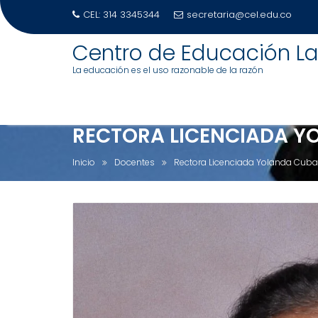
CEL: 314 3345344
secretaria@cel.edu.co
S
Centro de Educación La
a
La educación es el uso razonable de la razón
l
t
a
r
RECTORA LICENCIADA 
a
l
Inicio
Docentes
Rectora Licenciada Yolanda Cub
c
o
n
t
e
n
i
d
o