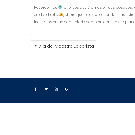
Recordemos
lo felices que éramos en sus bosques, 
cuidar de ella
, ahora que se está tomando un respiro
Indícanos en un comentario como cuidar nuestro plan
Día del Maestro Laborista
N
A
V
E
G
A
C
I
Ó
N
D
E
E