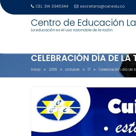
CEL: 314 3345344
secretaria@cel.edu.co
S
Centro de Educación La
a
La educación es el uso razonable de la razón
l
t
a
r
CELEBRACIÓN DÍA DE LA 
a
l
Inicio
2016
octubre
17
Celebración día de la
c
o
n
t
e
n
i
d
o