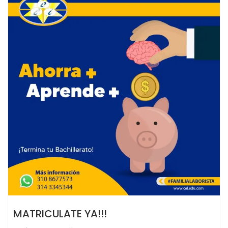
t
e
n
i
d
o
MATRICULATE YA!!!